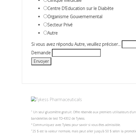
Clinique Médicale
Centre D’Education sur le Diabète
Organisme Gouvernemental
Secteur Privé
Autre
Si vous avez répondu Autre, veuillez préciser...
Demande
1
Un seul glucomètre gratuit. Offre réservée aux premiers utilisateurs d’un
bandelettes de test TD-4302 de Tykess.
2
Communiquez avec Tykess pour savoir si vous êtes admissible.
*
25 $ est la valeur normale, mais peut aller jusqu'à 50 $ selon la promoti