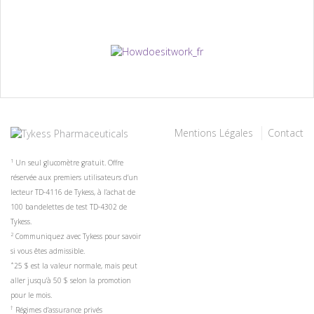
Mentions Légales
Contact
1
Un seul glucomètre gratuit. Offre
réservée aux premiers utilisateurs d’un
lecteur TD-4116 de Tykess, à l’achat de
100 bandelettes de test TD-4302 de
Tykess.
2
Communiquez avec Tykess pour savoir
si vous êtes admissible.
*
25 $ est la valeur normale, mais peut
aller jusqu'à 50 $ selon la promotion
pour le mois.
†
Régimes d’assurance privés